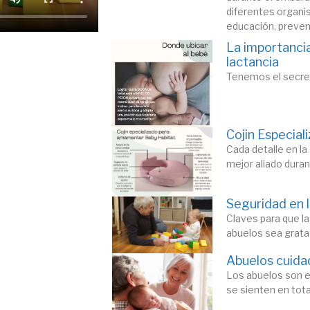
diferentes organi
educación, prevenc
La importancia
lactancia
Tenemos el secreto
Cojin Especia
Cada detalle en la 
mejor aliado durant
Seguridad en l
Claves para que la
abuelos sea grata
Abuelos cuida
Los abuelos son e
se sienten en total