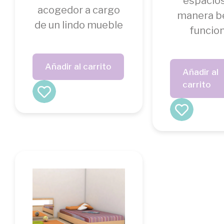
espacio
acogedor a cargo
manera be
de un lindo mueble
funcion
Añadir al carrito
Añadir al
carrito