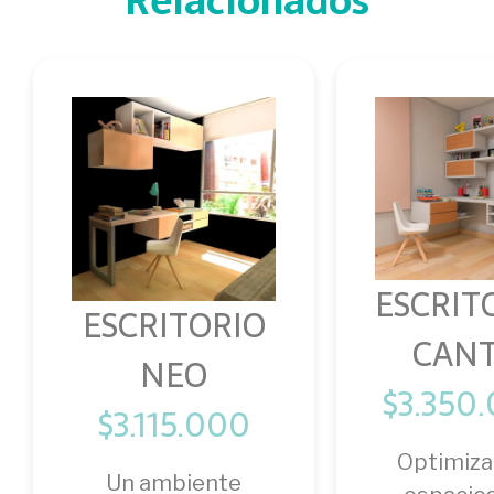
Relacionados
ESCRIT
ESCRITORIO
CAN
NEO
$
3.350
$
3.115.000
Optimizar
Un ambiente