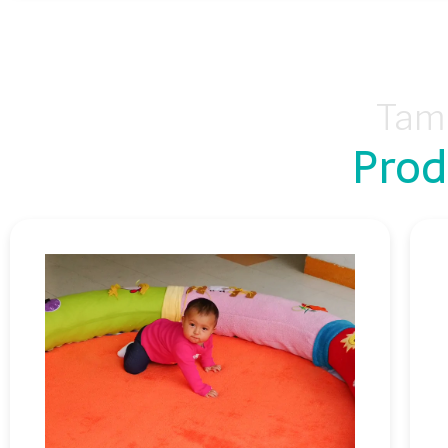
Tamb
Prod