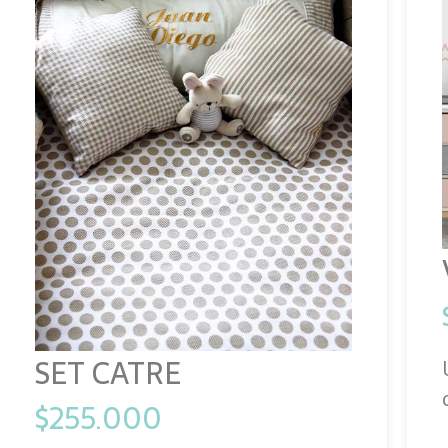
SET CATRE
$
255.000