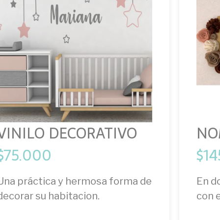
VINILO DECORATIVO
NO
$
75.000
$
14
Una práctica y hermosa forma de
En d
decorar su habitacion.
con 