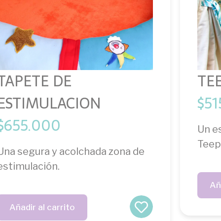
TAPETE DE
TE
ESTIMULACION
$
51
$
655.000
Un es
Teep
Una segura y acolchada zona de
estimulación.
Añ
Añadir al carrito