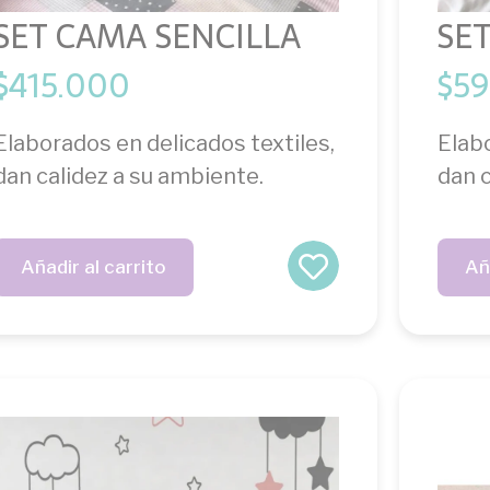
SET CAMA SENCILLA
SE
$
415.000
$
59
Elaborados en delicados textiles,
Elabo
dan calidez a su ambiente.
dan c
Añadir al carrito
Añ